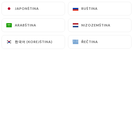
Dnešní specialita
JAPONŠTINA
JAPONŠTINA
RUŠTINA
RUŠTINA
Nebo
ARABŠTINA
ARABŠTINA
NIZOZEMŠTINA
NIZOZEMŠTINA
Dnešní specialita
Dezert dne
한국어 (KOREJŠTINA)
한국어 (KOREJŠTINA)
ŘEČTINA
ŘEČTINA
Vzorec nápojů
10.00€
Aperitiv: domácí koktejl nebo kir
Víno: 1/2 láhve dle vlastního výběru
- Červená: Bordeaux s Côtes du Rhône
- Bílá: Bordeaux nebo Saumur
- Rosé: Středomoří IGP
NEBO
1/2 láhve minerální vody nebo