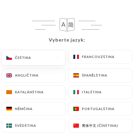
Gurmánský talíř
Sortiment 6ks sladkostí + káva
17.00€
Čokoláda, vanilka a karamelové překvapení
Vyberte jazyk:
Vyberte jazyk:
15.00€
FRANCOUZŠTINA
FRANCOUZŠTINA
ČEŠTINA
ČEŠTINA
ANGLIČTINA
ANGLIČTINA
ŠPANĚLŠTINA
ŠPANĚLŠTINA
MENU
KATALÁNŠTINA
KATALÁNŠTINA
ITALŠTINA
ITALŠTINA
Tržní menu
24.00€
NĚMČINA
NĚMČINA
PORTUGALŠTINA
PORTUGALŠTINA
Podáváme pouze v době oběda kromě
víkendů, státních svátků a svátků
简体中文 (ČÍNŠTINA)
简体中文 (ČÍNŠTINA)
ŠVÉDŠTINA
ŠVÉDŠTINA
Startér dne