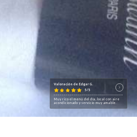
Valoración de Edgar G.
5/5
Muy rico el menú del día, local con aire
acondicionado y servicio muy amable.