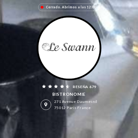
Cerrado. Abrimos a las 12:00.
RESEÑA 679
BISTRONOMIE
271 Avenue Daumesnil
75012 Paris France